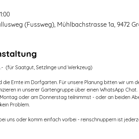
1:00
llusweg (Fussweg), Mühlbachstrasse 1a, 9472 Gr
nstaltung
-  (für Saatgut, Setzlinge und Werkzeug)
nd die Ernte im Dorfgarten. Für unsere Planung bitten wir um d
nizieren in unserer Gartengruppe über einen WhatsApp Chat.
 Montag oder am Donnerstag teilnimmst - oder an beiden Abe
 kein Problem. 
ei uns oder komm einfach vorbei - reinschnuppern ist jederze