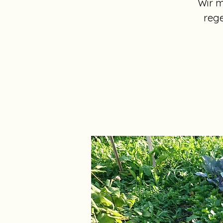
Wir m
reg