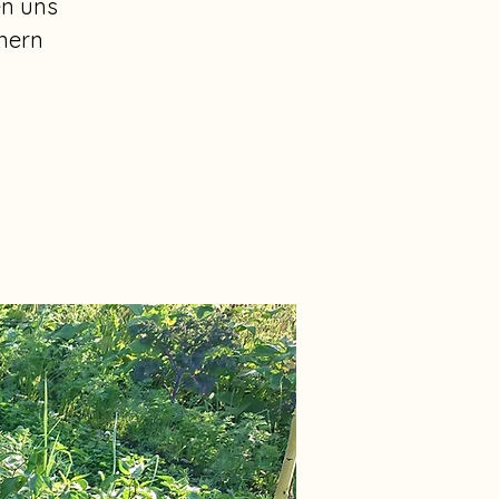
en uns
nern