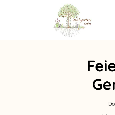
Fei
Ge
Do.