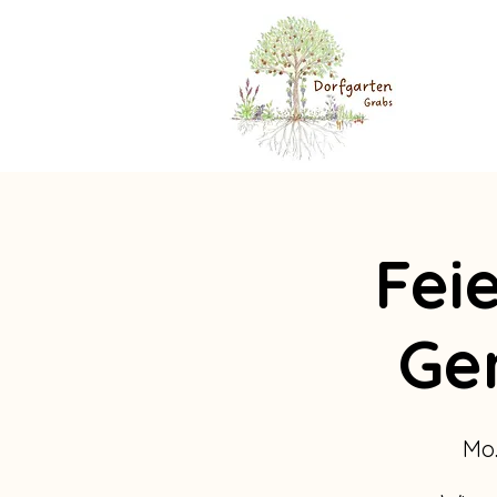
Fei
Ge
Mo.