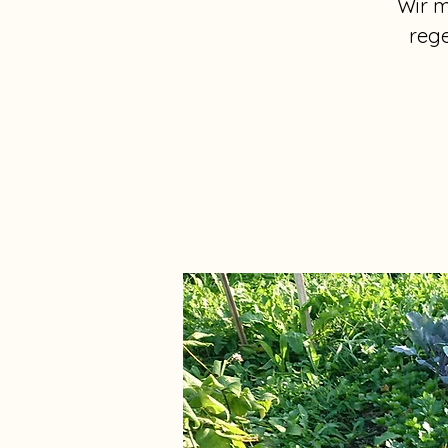
Wir m
reg