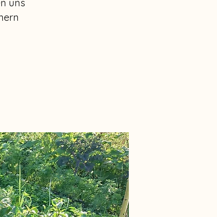
en uns
nern