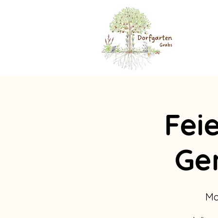
Fei
Ge
Mo.