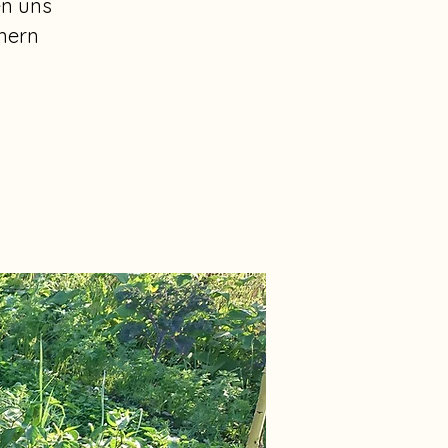
en uns
nern