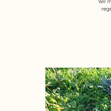
Wir m
reg