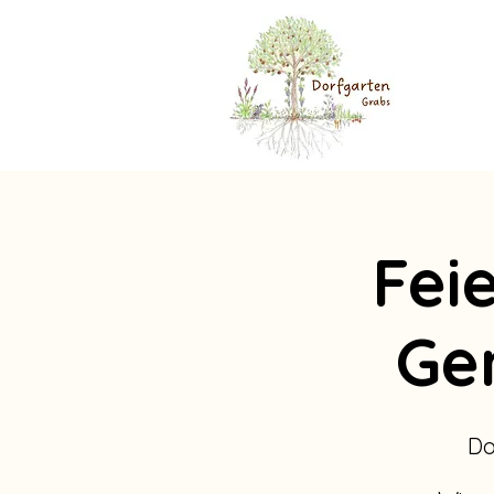
Fei
Ge
Do