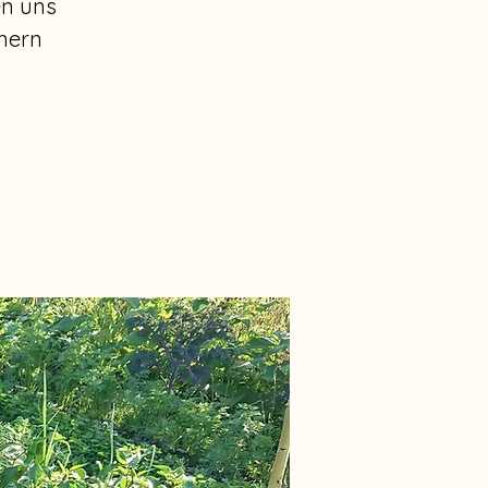
en uns
nern