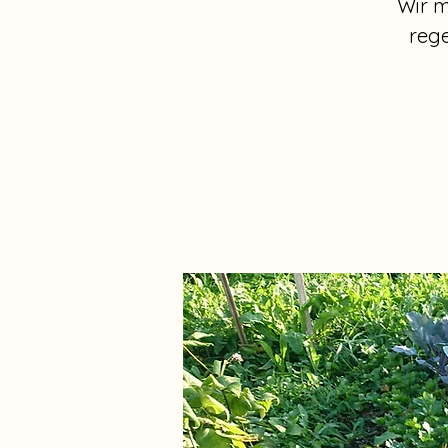
Wir m
reg