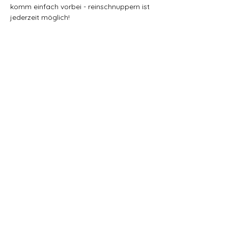
komm einfach vorbei - reinschnuppern ist 
jederzeit möglich! 
Ort:
Dorfgarten Grabs
Gallusweg (Fussweg)
9472 Grabs