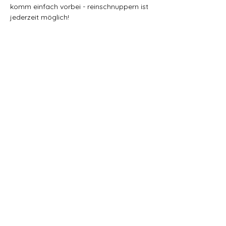
komm einfach vorbei - reinschnuppern ist 
jederzeit möglich! 
Ort:
Dorfgarten Grabs
Gallusweg (Fussweg)
9472 Grabs